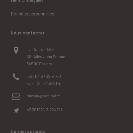
Données personnelles
Nous contacter
La Courondelle
58, Allée John Boland
34500 Béziers
Tél : 04 67 39 91 40
Fax : 04 67 39 91 41
bureau@bet-bei.fr
43.361221, 3.224746
Derniers projets