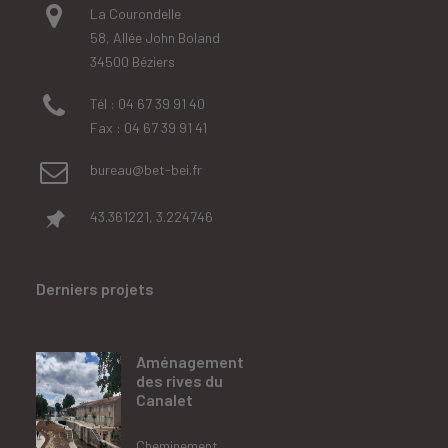
La Courondelle
58, Allée John Boland
34500 Béziers
Tél : 04 67 39 91 40
Fax : 04 67 39 91 41
bureau@bet-bei.fr
43.361221, 3.224746
Derniers projets
Aménagement
des rives du
Canalet
Cheminement